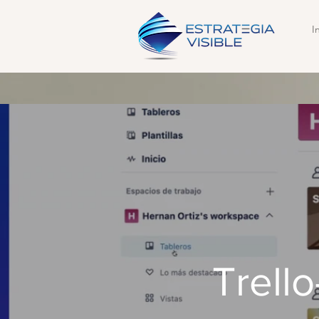
I
Trell